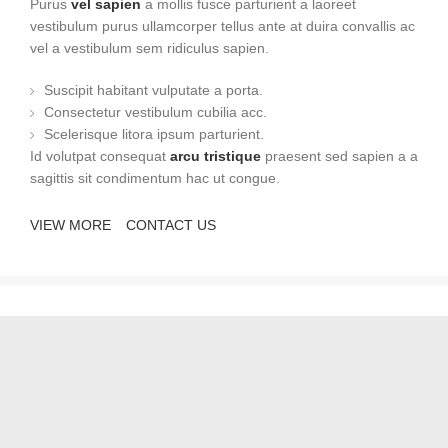
Purus
vel sapien
a mollis fusce parturient a laoreet
vestibulum purus ullamcorper tellus ante at duira convallis ac
vel a vestibulum sem ridiculus sapien.
Suscipit habitant vulputate a porta.
Consectetur vestibulum cubilia acc.
Scelerisque litora ipsum parturient.
Id volutpat consequat
arcu tristique
praesent sed sapien a a
sagittis sit condimentum hac ut congue.
VIEW MORE
CONTACT US